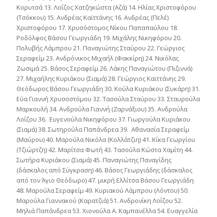
Κορυτσά 13. Λοΐζος Χατζηκώστα (Αζά) 14. Ηλίας Χριστοφόρου
(Τσόκκου) 15. Ανδρέας Καϊττάνης 16. Ανδρέας (Πελέ)
Χριστοφόρου 17. Χρυσόστομος Νίκου Παπαπαύλου 18.
Ροδόλφος Βάσου Γεωργιάδη 19. Μιχάλης Νικηφόρου 20.
Πολυβής Λάμπρου 21. Παναγιώτης Σταύρου 22. Γεώργιος
Σεραφείμ 23. Ανδρόνικος Μιχαήλ (Φακκίρη) 24. Νικόλας
Ζωσιμά 25. Βάσος Σεραφείμ 26. Λάκης Παναγιώτου (Πιζιννά)
27. Μιχαήλης Κυριάκου (Σιαμά) 28. Γεώργιος Καϊττάνης 29.
Θεόδωρος Βάσου Γεωργιάδη 30. Κούλα Κυριάκου (Συκάρη) 31.
Εύα Γιαννή Χρυσοστόμου 32. Τασούλα Σταύρου 33. Σταυρούλα
Μαρκουλή 34. Ανδρούλα Γιαννή (Ζαρνάξιου) 35. Ανδρούλα
Λοΐζου 36. Ευγενούλα Νικηφόρου 37. Γιωργούλα Κυριάκου
(Σιαμά) 38. Σωτηρούλα Παπάνδρεα 39. Αθανασία Σεραφείμ
(Μαύρου) 40. Μαρούλα Νικόλα (Κολλάτζιη) 41. Κίκα Γεωργίου
(Τζιώρτζη) 42. Μαρίτσα Φωτή 43. Τασούλα Κώστα Χαμίτη 44.
Σωτήρα Κυριάκου (Σιαμά) 45. Παναγιώτης Παναγίδης
(δάσκαλος από Σύγκραση) 46. Βάσος Γεωργιάδης (δάσκαλος
από τον Άγιο Θεόδωρο) 47. μικρή Ελλίτσα Βάσου Γεωργιάδη
48. Μαρούλα Σεραφείμ 49. Κυριακού Λάμπρου (Λόντου) 50.
Μαρούλα Γιαννακού (Καρατζιά) 51. Ανδρονίκη Λοΐζου 52.
Μηλιά Παπάνδρεα 53. Χιονούλα Α. Καμπανέλλα 54. Ευαγγελία