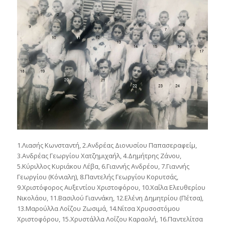
1.Λιασής Κωνσταντή, 2.Ανδρέας Διονυσίου Παπασεραφείμ,
3.Ανδρέας Γεωργίου Χατζημιχαήλ, 4.Δημήτρης Ζάνου,
5.Κύριλλος Κυριάκου Λέβα, 6.Γιαννής Ανδρέου, 7.Γιαννής
Γεωργίου (Κόνιαλη), 8.Παντελής Γεωργίου Κορυτσάς,
9.Χριστόφορος Αυξεντίου Χριστοφόρου, 10.Χαΐλα Ελευθερίου
Νικολάου, 11.Βασιλού Γιαννάκη, 12.Ελένη Δημητρίου (Πέτσα),
13.Μαρούλλα Λοΐζου Ζωσιμά, 14.Νίτσα Χρυσοστόμου
Χριστοφόρου, 15.Χρυστάλλα Λοΐζου Καραολή, 16.Παντελίτσα