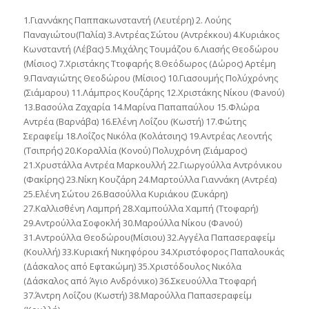
1.Γιαννάκης Παππακωνσταντή (Λευτέρη) 2. Λούης
Παναγιώτου(Παλία) 3.Αντρέας Σώτου (Αντρέκκου) 4.Κυριάκος
Κωνσταντή (Λέβας) 5.Μιχάλης Τουμάζου 6.Λιασής Θεοδώρου
(Μίσιος) 7.Χριστάκης Ττοφαρής 8.Θεόδωρος (Δώρος) Αρτέμη
9.Παναγιώτης Θεοδώρου (Μίσιος) 10.Γιασουμής Πολύχρόνης
(Σιάμαρου) 11.Λάμπρος Κουζάρης 12.Χριστάκης Νίκου (Φaνού)
13.Βασούλα Ζαχαρία 14.Μαρίνα Παπαπαύλου 15.Φλώρα
Αντρέα (Βαρνάβα) 16.Ελένη Λοΐζου (Κωστή) 17.Φώτης
Σεραφείμ 18.Λοΐζος Νικόλα (Κολάτσιης) 19.Αντρέας Λεοντής
(Τσιπρής) 20.Κοραλλία (Κονού) Πολυχρόνη (Σιάμαρος)
21.Χρυστάλλα Αντρέα Μαρκουλλή 22.Γιωργούλλα Αντρόνικου
(Φακίρης) 23.Νίκη Κουζάρη 24.Μαρτούλλα Γιαννάκη (Αντρέα)
25.Ελένη Σώτου 26.Βασούλλα Κυριάκου (Συκάρη)
27.Καλλισθένη Λαμπρή 28.Χαμπούλλα Χαμπή (Ττοφαρή)
29.Αντρούλλα Σοφοκλή 30.Μαρούλλα Νίκου (Φaνού)
31.Αντρούλλα Θεοδώρου(Μίσιου) 32.Αγγέλα Παπασεραφείμ
(Κουλλή) 33.Κυριακή Νικηφόρου 34.Χριστόφορος Παπαλουκάς
(Δάσκαλος από Εφτακώμη) 35.Χριστόδουλος Νικόλα
(Δάσκαλος από Άγιο Ανδρόνικο) 36.Σκευούλλα Ττοφαρή
37.Άντρη Λοΐζου (Κωστή) 38.Μαρούλλα Παπασεραφείμ