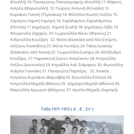
(Κουλλή) 10. Παναγιώτης Παπασεραφείμ (Κουλλή) 11. Μάρκος
Αντρέα (Μαρκουλλή) 12. Γιώργος Αντωνή (Κόνιαλη) 13.
Κυριάκος Γιαννή (Τζιρκάκας) 14. Φίλιππος Κωστή Λοΐζου 15.
Λάμπρος Χαμπή Λαμπρή 16. Χαράλαμπος Χαραλάμπους
(Ποτσής) 17 Δημήτρης Χαμπή (Σιαλή) 18. Δημήτρης Λέβα 19.
Φλωρεντία Ζαχαρία 20. Γιωργούλλα Νίκου (Φανούς) 21.
Ανδρούλλα Κουζάρη 22. Νίτσα (δασκάλα από Νέα Σπάρτη,
σύζυγος δασκάλου) 23. Ντίνα Λευτέρη 24. Τάκης Ιωακείμ
(δάσκαλος από Άσσια) 25. Γιωργούλλα Συκάρη 26. Αλεξάνδρα
Κουζάρη 27. Παρασκευή Σώτου Αντρέκκου 28. Αντρούλλα
Λοΐζου (Διονυσίου) 29. Κοραλλία Ανδ. Σιάμαρου 30. Φωτούλλα
Ανδρέα Γιαννάκη 31. Παναγιώτα Παρπέρη 32. Λουκία
Αντρίκου Κυριάκου (Βαρνάβα) 33. Σκευούλλα Έλληνα 34.
Αντρούλλα Μιχαήλ (Μίσιου) 35. Δήμητρα Μιχαήλ (Μίσιου) 36.
Μαρούλλα Αργυρού (Μήτρου) 37. Αγγέλα Μιχαήλ (Λαμπρή)
Τάξη 1971-1972 ( Δ’ , Ε’ , Στ’ )