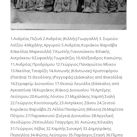
1.Ανδρέας Πιζινά 2.Ανδρέας (Κιλλής) Γιωργαλλή 3. Συμεών
Λοΐζου 4.Μιχάλης Αργυρού 5.Ανδρέας Κυριάκου Βαρνάβα
6.Νικόλας Μαρκουλλή 7.Κωστής Γιαννούκκου 8.Κακής
Αντρέκκου 9.Σοφοκλής Γιωρκάτζιη 10.Αλέξανδρος Κασιώτης
11.Ανδρέας Προδρόμου 12.Γεώργιος Παναγιώτου Μίνιον
13.Νικόλας Τσιαρίζη 14.Αντωνής (Κάντωνας) Χριστοφόρου
(Πατάτα) 15.Θεοδόσης (Ρεγγοφάς) (Δάσκαλος από Βοκολίδα)
16.Σεραφείμ Διονυσίου 17.Θεανώ Λεωνίδα (δάσκαλος από
Αγκαστίνα) 18.Κυριάκος (Κάκος) Διονυσίου 19.Αρτέμης
Λεύτερου 20.Κωστής Λόντου 21.Μιχαλάκης Χαμπή Σιαλή
22.Γεώργιος Κουτσιουμής 23.Αντρίκκος Ζάνου 24.Ξεντού
Κυριάκου Βαρνάβα 25.Λέλλα Παναγιώτη (Μίνιον) 26.Μαρίτσα
Πέτρου 27.Παρασκευού (Σιέγκα) Διονυσίου 28.Αγγελική
Θεοδώρου 29.Κουλλού Τσαγγάρη 30. Αντώνης Κόνιαλη
31.Γεώργιος Λέβας 32.Χαμπής Σιουκρή 33.Δημητράκης
Πησιηλίτα 34.Φώτης Λεύτερου 35.Παράσχος Στασή 36.Πίμπα