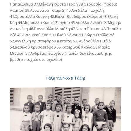
Παπαζωσιμά 37.Μέλανη Κώστα Ττοφή 38.Θεοδοσία (Φοσού)
Λαμπρή 39.Αντωνίτσα Τσιαρίζη 40.Αντζιέλα Πασχαλή
41.Χρυστάλλα Κουννή 42.Ελένη Θεοδώρου (Χώρου) 43.Ελένη
Κάη 44.Μαρούλλα Κωστή Σεργίου 45.Λούλλα Ανδρέα Χ’’Μιχαήλ
Αντωνάκη 46.Γιαννούλλα Μισιάλη 47.Νίτσα Πάκκου 48.Ππούλα
Αζά 49.Αντρικκού Κάη 50. Ηλιού Νόνου 51.Δώρα Τταβλαντά
52.Αγγελική Χριστοφόρου (Πατάτα) 53. Ανδρούλλα Πιτζιό
54.Βασιλού Χρυσοστόμου 55.Κατερινού Κκόλα 56.Μαρία
Μισιάλη 57.Ανδρέας Γεωργίου (Πασιά) (δεν είναι μαθητής,
βρέθηκε τυχαία στο σχολέιο)
Τάξη 1954-55 (Γ΄Τάξη)