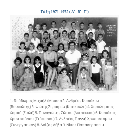
Τάξη 1971-1972 ( Α’ , Β’ , Γ’ )
1. Θεόδωρος Μιχαήλ (Μίσιου) 2. Ανδρέας Κυριάκου
(Βουνιώτης) 3. Φώτης Σεραφείμ (Κατικούλη) 4. Χαράλαμπος
Χαμπή (Σιαλή) 5. Παναγιώτης Σώτου (Αντρέκκου) 6. Κυριάκος
Χριστοφόρου (Ττόφαρου) 7. Ανδρέας Γιαννή Χρυσοστόμου
(Συνεργατικόν) 8. Λοΐζος Λέβα 9. Νίκος Παπασεραφείμ