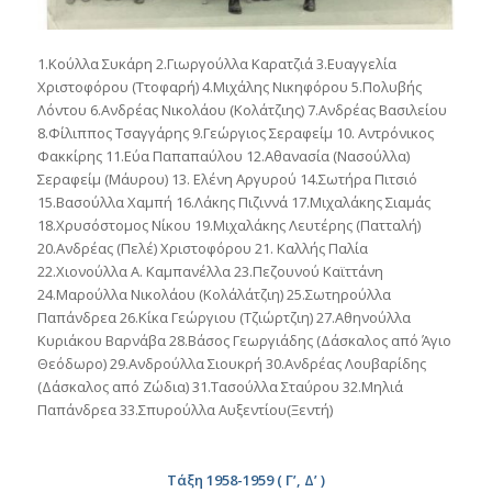
1.Κούλλα Συκάρη 2.Γιωργούλλα Καρατζιά 3.Ευαγγελία
Χριστοφόρου (Ττοφαρή) 4.Μιχάλης Νικηφόρου 5.Πολυβής
Λόντου 6.Ανδρέας Νικολάου (Κολάτζιης) 7.Ανδρέας Βασιλείου
8.Φίλιππος Τσαγγάρης 9.Γεώργιος Σεραφείμ 10. Αντρόνικος
Φακκίρης 11.Εύα Παπαπαύλου 12.Αθανασία (Νασούλλα)
Σεραφείμ (Μάυρου) 13. Ελένη Αργυρού 14.Σωτήρα Πιτσιό
15.Βασούλλα Χαμπή 16.Λάκης Πιζιννά 17.Μιχαλάκης Σιαμάς
18.Χρυσόστομος Νίκου 19.Μιχαλάκης Λευτέρης (Πατταλή)
20.Ανδρέας (Πελέ) Χριστοφόρου 21. Καλλής Παλία
22.Χιονούλλα Α. Καμπανέλλα 23.Πεζουνού Καϊττάνη
24.Μαρούλλα Νικολάου (Κολάλάτζιη) 25.Σωτηρούλλα
Παπάνδρεα 26.Κίκα Γεώργιου (Τζιώρτζιη) 27.Αθηνούλλα
Κυριάκου Βαρνάβα 28.Βάσος Γεωργιάδης (Δάσκαλος από Άγιο
Θεόδωρο) 29.Ανδρούλλα Σιουκρή 30.Ανδρέας Λουβαρίδης
(Δάσκαλος από Ζώδια) 31.Τασούλλα Σταύρου 32.Μηλιά
Παπάνδρεα 33.Σπυρούλλα Αυξεντίου(Ξεντή)
Τάξη 1958-1959 ( Γ’, Δ’ )