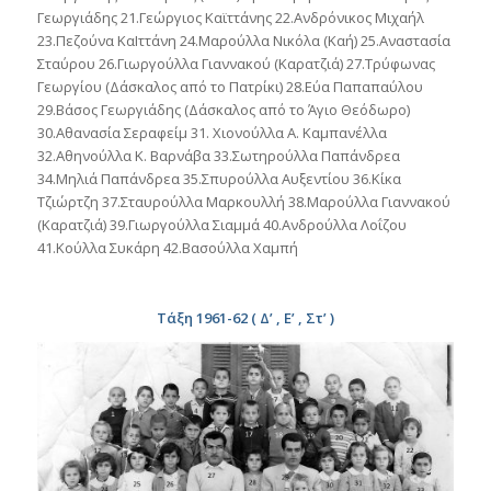
Γεωργιάδης 21.Γεώργιος Καϊττάνης 22.Ανδρόνικος Μιχαήλ
23.Πεζούνα ΚαΙττάνη 24.Μαρούλλα Νικόλα (Καή) 25.Αναστασία
Σταύρου 26.Γιωργούλλα Γιαννακού (Καρατζιά) 27.Τρύφωνας
Γεωργίου (Δάσκαλος από το Πατρίκι) 28.Εύα Παπαπαύλου
29.Βάσος Γεωργιάδης (Δάσκαλος από το Άγιο Θεόδωρο)
30.Αθανασία Σεραφείμ 31. Χιονούλλα Α. Καμπανέλλα
32.Αθηνούλλα Κ. Βαρνάβα 33.Σωτηρούλλα Παπάνδρεα
34.Μηλιά Παπάνδρεα 35.Σπυρούλλα Αυξεντίου 36.Κίκα
Τζιώρτζη 37.Σταυρούλλα Μαρκουλλή 38.Μαρούλλα Γιαννακού
(Καρατζιά) 39.Γιωργούλλα Σιαμμά 40.Ανδρούλλα Λοΐζου
41.Κούλλα Συκάρη 42.Βασούλλα Χαμπή
Τάξη 1961-62 ( Δ’ , Ε’ , Στ’ )