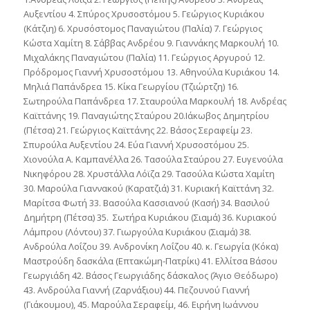
Αυξεντίου 4. Σπύρος Χρυσοστόμου 5. Γεώργιος Κυριάκου
(Κάτζιη) 6. Χρυσόστομος Παναγιώτου (Παλία) 7. Γεώργιος
Κώστα Χαμίτη 8. Σάββας Ανδρέου 9. Γιαννάκης Μαρκουλή 10.
Μιχαλάκης Παναγιώτου (Παλία) 11. Γεώργιος Αργυρού 12.
Πρόδρομος Γιαννή Χρυσοστόμου 13. Αθηνούλα Κυριάκου 14.
Μηλιά Παπάνδρεα 15. Κίκα Γεωργίου (Τζιώρτζη) 16.
Σωτηρούλα Παπάνδρεα 17. Σταυρούλα Μαρκουλή 18. Ανδρέας
Καϊττάνης 19. Παναγιώτης Σταύρου 20.Ιάκωβος Δημητρίου
(Πέτσα) 21. Γεώργιος Καϊττάνης 22. Βάσος Σεραφείμ 23.
Σπυρούλα Αυξεντίου 24. Εύα Γιαννή Χρυσοστόμου 25.
Χιονούλα Α. Καμπανέλλα 26. Τασούλα Σταύρου 27. Ευγενούλα
Νικηφόρου 28. Χρυστάλλα Λόϊζα 29. Τασούλα Κώστα Χαμίτη
30. Μαρούλα Γιαννακού (Καρατζιά) 31. Κυριακή Καϊττάνη 32.
Μαρίτσα Φωτή 33. Βασούλα Κασσιανού (Κασή) 34. Βασιλού
Δημήτρη (Πέτσα) 35. Σωτήρα Κυριάκου (Σιαμά) 36. Κυριακού
Λάμπρου (Λόντου) 37. Γιωργούλα Κυριάκου (Σιαμά) 38.
Ανδρούλα Λοΐζου 39. Ανδρονίκη Λοΐζου 40. κ. Γεωργία (Κόκα)
Μαστρούδη δασκάλα (Επτακώμη-Πατρίκι) 41. Ελλίτσα Βάσου
Γεωργιάδη 42. Βάσος Γεωργιάδης δάσκαλος (Άγιο Θεόδωρο)
43. Ανδρούλα Γιαννή (Ζαρνάξιου) 44. Πεζουνού Γιαννή
(Γιάκουμου), 45. Μαρούλα Σεραφείμ, 46. Ειρήνη Ιωάννου