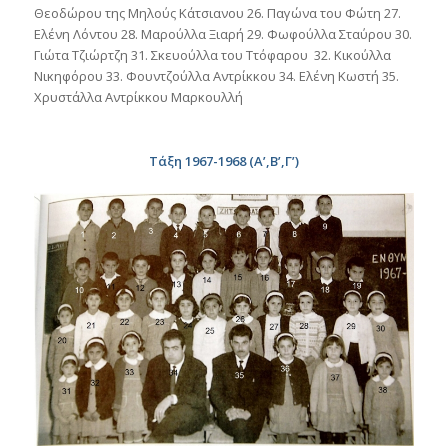
Θεοδώρου της Μηλούς Κάτσιανου 26. Παγώνα του Φώτη 27.
Ελένη Λόντου 28. Μαρούλλα Ξιαρή 29. Φωφούλλα Σταύρου 30.
Γιώτα Τζιώρτζη 31. Σκευούλλα του Ττόφαρου 32. Κικούλλα
Νικηφόρου 33. Φουντζούλλα Αντρίκκου 34. Ελένη Κωστή 35.
Χρυστάλλα Αντρίκκου Μαρκουλλή
Τάξη 1967-1968 (Α’,Β’,Γ’)