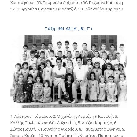
Χριστοφόρου 55. Σπυρούλα Αυξεντίου 56. Πεζούνα Καϊττάνη
57. Γιωργούλα Γιαννακού (Καρατζιά) 58. Αθηνούλα Κυριάκου
Τάξη 1961-62 ( Α’ , Β’ , Γ’ )
1. Λάμπρος Ττόφαρου, 2. Μιχαλάκης Λεφτέρη (Πατταλή), 3.
Καλλής Παλία, 4. Φουλής Αυξεντίου, 5. Λοΐζος Καρατζιά, 6.
Σώτος Γιαννή, 7. Γιαννάκης Ανδρέου, 8. Παναγιώτης Έλληνα, 9.
Άντρος Κάτζιη, 10. Άντρος Γιούπη, 11. Κυριάκος Παπαπαύλου,