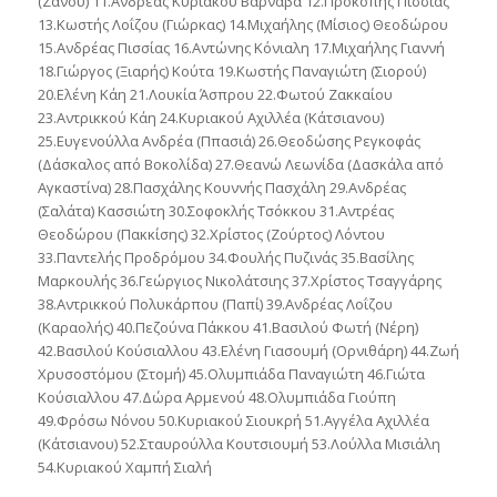
(Ζάνου) 11.Ανδρέας Κυριάκου Βαρνάβα 12.Προκόπης Πισσίας
13.Κωστής Λοΐζου (Γιώρκας) 14.Μιχαήλης (Μίσιος) Θεοδώρου
15.Ανδρέας Πισσίας 16.Αντώνης Κόνιαλη 17.Μιχαήλης Γιαννή
18.Γιώργος (Ξιαρής) Κούτα 19.Κωστής Παναγιώτη (Σιορού)
20.Ελένη Κάη 21.Λουκία Άσπρου 22.Φωτού Ζακκαίου
23.Αντρικκού Κάη 24.Κυριακού Αχιλλέα (Κάτσιανου)
25.Ευγενούλλα Ανδρέα (Ππασιά) 26.Θεοδώσης Ρεγκοφάς
(Δάσκαλος από Βοκολίδα) 27.Θεανώ Λεωνίδα (Δασκάλα από
Αγκαστίνα) 28.Πασχάλης Κουννής Πασχάλη 29.Ανδρέας
(Σαλάτα) Κασσιώτη 30.Σοφοκλής Τσόκκου 31.Αντρέας
Θεοδώρου (Πακκίσης) 32.Χρίστος (Ζούρτος) Λόντου
33.Παντελής Προδρόμου 34.Φουλής Πυζινάς 35.Βασίλης
Μαρκουλής 36.Γεώργιος Νικολάτσιης 37.Χρίστος Τσαγγάρης
38.Αντρικκού Πολυκάρπου (Παπί) 39.Ανδρέας Λοΐζου
(Καραολής) 40.Πεζούνα Πάκκου 41.Βασιλού Φωτή (Νέρη)
42.Βασιλού Κούσιαλλου 43.Ελένη Γιασουμή (Ορνιθάρη) 44.Ζωή
Χρυσοστόμου (Στομή) 45.Ολυμπιάδα Παναγιώτη 46.Γιώτα
Κούσιαλλου 47.Δώρα Αρμενού 48.Ολυμπιάδα Γιούπη
49.Φρόσω Νόνου 50.Κυριακού Σιουκρή 51.Αγγέλα Αχιλλέα
(Κάτσιανου) 52.Σταυρούλλα Κουτσιουμή 53.Λούλλα Μισιάλη
54.Κυριακού Χαμπή Σιαλή