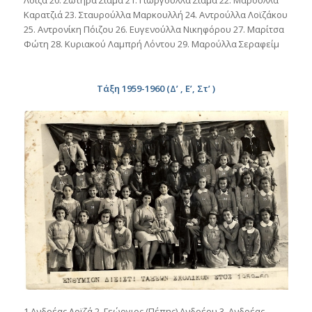
Λοϊζά 20. Σωτήρα Σιαμά 21. Γιωργούλλα Σιαμά 22. Μαρούλλα
Καρατζιά 23. Σταυρούλλα Μαρκουλλή 24. Αντρούλλα Λοϊζάκου
25. Αντρονίκη Πόιζου 26. Ευγενούλλα Νικηφόρου 27. Μαρίτσα
Φώτη 28. Κυριακού Λαμπρή Λόντου 29. Μαρούλλα Σεραφείμ
Τάξη 1959-1960 (Δ’ , Ε’, Στ’ )
1.Ανδρέας Λοϊζά 2. Γεώργιος (Πέπης) Ανδρέου 3. Ανδρέας