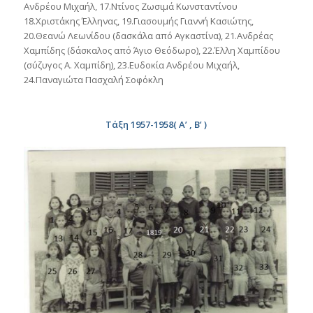
Ανδρέου Μιχαήλ, 17.Ντίνος Ζωσιμά Κωνσταντίνου
18.Χριστάκης Έλληνας, 19.Γιασουμής Γιαννή Κασιώτης,
20.Θεανώ Λεωνίδου (δασκάλα από Αγκαστίνα), 21.Ανδρέας
Χαμπίδης (δάσκαλος από Άγιο Θεόδωρο), 22.Έλλη Χαμπίδου
(σύζυγος Α. Χαμπίδη), 23.Ευδοκία Ανδρέου Μιχαήλ,
24.Παναγιώτα Πασχαλή Σοφόκλη
Τάξη 1957-1958( Α’ , Β’ )