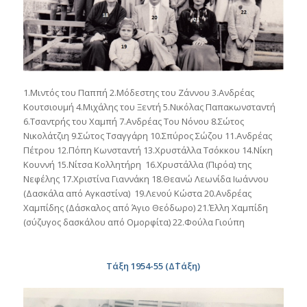
1.Μιντός του Παππή 2.Μόδεστης του Ζάννου 3.Ανδρέας
Κουτσιουμή 4.Μιχάλης του Ξεντή 5.Νικόλας Παπακωνσταντή
6.Τσαντρής του Χαμπή 7.Ανδρέας Του Νόνου 8.Σώτος
Νικολάτζιη 9.Σώτος Τσαγγάρη 10.Σπύρος Σώζου 11.Ανδρέας
Πέτρου 12.Πόπη Κωνσταντή 13.Χρυστάλλα Τσόκκου 14.Νίκη
Κουννή 15.Νίτσα Κολλητήρη 16.Χρυστάλλα (Πιρόα) της
Νεφέλης 17.Χριστίνα Γιαννάκη 18.Θεανώ Λεωνίδα Ιωάννου
(Δασκάλα από Αγκαστίνα) 19.Λενού Κώστα 20.Ανδρέας
Χαμπίδης (Δάσκαλος από Άγιο Θεόδωρο) 21.Έλλη Χαμπίδη
(σύζυγος δασκάλου από Ομορφίτα) 22.Φούλα Γιούπη
Τάξη 1954-55 (Δ΄Τάξη)