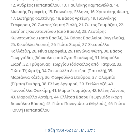
12. Ανδρέας Παπαπαύλου, 13. Παυλάκης Καμπανέλλα, 14.
Μωυσής Σεραφείμ, 15. Γιαννάκης Έλληνα, 16. Χριστάκης Φώτη,
17. Σωτήρης Καϊττάνης, 18. Βάσος Αρτέμη, 19. Γιαννάκης
Ττόφαρου, 20. Άντρος Χαμπή Σιαλή, 21. Σώτος Τουμάζου, 22.
Σωτήρης Κωνσταντίνου (από Βασίλι), 23. Λευτέρης
Κωνσταντίνου (από Βασίλι), 24. Βάσος Βασιλείου (Αγγελούς),
25. Κικούλλα Λεοντή, 26. Γιώτα Σιαμά, 27. Σκευούλλα
Κολλάτζιη, 28. Νίνα Σεραφείμ, 29. Παγώνα Φώτη, 30. Βάσος
Γεωργιάδης (δάσκαλος από Άγιο Θεόδωρο), 31. Μαρούλα
Ξιαρή, 32. Τρύφωνας Γεωργίου (δάσκαλος από Πατρίκι), 33.
Γιώτα Τζιώρτζη, 34. Σκευούλλα Λεφτέρη (Πατταλή), 35.
Μαριάννα Κάτζιη, 36. Φωφούλλα Σταύρου, 37. Ολυμπία
(Πίμπα) Συκάρη, 38. Ελένη Αργυρού, 39. Στέλλα Αζά, 40.
Γιαννούλλα Φακκίρη, 41. Μάρω Τουμάζου, 42. Ελένη Λόντου,
43. Μαρούλλα Αρτέμη, 44. Ελλίτσα Βάσου Γεωργιάδη (κόρη
δασκάλου Βάσου), 45. Γιώτα Παναγιώτου (Μηλούς), 46. Γιώτα
Γιαννή Παπαπαύλου
Τάξη 1961-62 ( Δ’ , Ε’ , Στ’ )