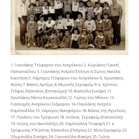
1. Γιαννάκης Ττόφαρου του Αντρέκκου 2. Κυριάκος Γιαννή
Παπαπαύλου 3. Γιαννάκης Αντρέα Έλληνα 4. Σώτος Νικόλα
Καιττάνη 5. Λάμπρος Ττόφαρου του Αντρέκκου 6. Χριστάκης
Φώτη 7. Βάσος Αρτέμη 8. Μωυσής Σεραφείμ 9. κ. Χρίστος
Ττόφας δάσκαλος (Επτακώμη) 10. Βασούλα Συκάρη 11.
Χριστάκης Νίκου Κουκκουλλή 12. Γιώτης του Μίσιου 13.
Γιασουμής Αντρίκκου Σιάμαρου 14. Παυλάκης Αντρέα
Καμπανέλλα 15. Λάμπρος Νικηφόρου 16. Βάσος της Αγγελούς
17. Πανίκος του Τρύφωνα 18. Λούκας Σεραφείμ (Κατικούλη)
19. Λούης του Νικολάτζιη 20. Χαμπούλλα Ττοφαρή 21. κ.
Τρύφωνας Χ’’Κώστας δάσκαλος (Πατρίκι) 22. Νίνα Σεραφείμ 23.
Ολυμπιάδα Συκάρη 24. Γιαννούλλα Φακίρη 25. Γιώτα