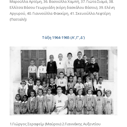
Μαρούλλα Αρτέμη, 36. Βασούλλα Χαμπή, 37. Γιώτα Σιαμά, 38.
Ελλίτσα Βάσου Γεωργιάδη (κόρη δασκάλου Βάσου), 39. Ελένη
Αργυρού, 40. Γιαννούλλα Φακκίρη, 41. Σκευούλλα Λεφτέρη
(Πατταλή)
Τάξη 1964-1965 (Α’,Γ’,Δ’)
1.Γιώργος Σεραφείμ (Μαύρου) 2.Γιαννάκης Αυξεντίου