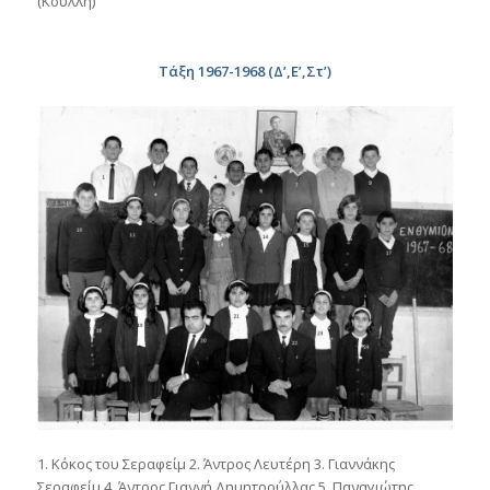
(Κουλλή)
Τάξη 1967-1968 (Δ’,Ε’,Στ’)
1. Κόκος του Σεραφείμ 2. Άντρος Λευτέρη 3. Γιαννάκης
Σεραφείμ 4. Άντρος Γιαννή Δημητρούλλας 5. Παναγιώτης