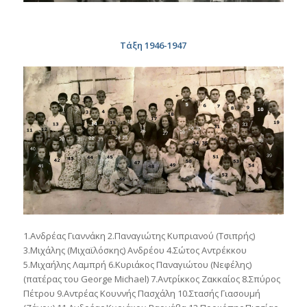
Τάξη 1946-1947
1.Ανδρέας Γιαννάκη 2.Παναγιώτης Κυπριανού (Τσιπρής)
3.Μιχάλης (Μιχαϊλόσκης) Ανδρέου 4.Σώτος Αντρέκκου
5.Μιχαήλης Λαμπρή 6.Κυριάκος Παναγιώτου (Νεφέλης)
(πατέρας του George Michael) 7.Αντρίκκος Ζακκαίος 8.Σπύρος
Πέτρου 9.Αντρέας Κουννής Πασχάλη 10.Στασής Γιασουμή