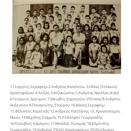
1.Γεώργιος Σεραφείμ 2.Ανδρέας Βασιλείου 3.Ηλίας (Τσόκκος)
Χριστοφόρου 4.Λοΐζος Χατζηκώστας 5.Ανδρέας Νικόλας (Κάη)
6.Γεώργιος Αργυρού 7.Ιάκωβος Δημητρίου (Πέτσας) 8.Ανδρέας
Αυξεντίου 9.Παναγιώτης Σταύρου 10.Βάσος Σεραφείμ
11.Φίλιππος Κοριτσάς 12.Ανδρέας Καϊττάνης 13. Χρυσόστομος
Νίκου 14.Μιχάλης Σιαμμάς 15.Ροδόλφος Γεώργιαδής
16.Πολύβιος Λάμπρου 17.Νικόλας Ζωσιμάς 18.Εδμόνδος
Γεωργιάδης 19.Ανδρέας (Πελέ) Χριστοφόρου 20.Θεόδωρος