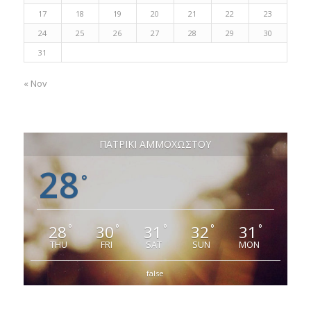
17
18
19
20
21
22
23
24
25
26
27
28
29
30
31
« Nov
ΠΑΤΡΙΚΙ ΑΜΜΟΧΩΣΤΟΥ
28
°
28
30
31
32
31
°
°
°
°
°
THU
FRI
SAT
SUN
MON
false