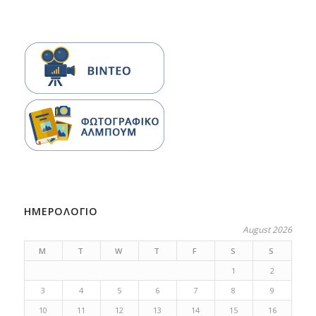
ΗΜΕΡΟΛΟΓΙΟ
August 2026
M
T
W
T
F
S
S
1
2
3
4
5
6
7
8
9
10
11
12
13
14
15
16