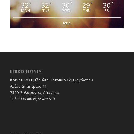
32
32
30
29
30
°
°
°
°
°
MON
TUE
WED
THU
FRI
false
ΕΠΙΚΟΙΝΩΝΙΑ
Κοινοτικό Συμβούλιο Πατρικίου Αμμοχώστου
Αγίου Δημητρίου 11
7520, Ξυλοφάγου, Λάρνακα
Τηλ.: 99634035, 99425639