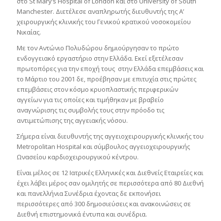
στο St Mary’s Hospital of London και στο University of South
Manchester. Διετέλεσε αναπληρωτής διευθυντής της Α’
χειρουργικής κλινικής του Γενικού κρατικού νοσοκομείου
Νικαίας.
Με τον Αντώνιο Πολυδώρου δημιούργησαν το πρώτο
ενδογγειακό εργαστήριο στην Ελλάδα. Εκεί εξετέλεσαν
πρωτοπόρες για την εποχή τους στην Ελλάδα επεμβάσεις και
το Μάρτιο του 2001 δε, προέβησαν με επιτυχία στις πρώτες
επεμβάσεις στον κόσμο κρυοπλαστικής περιφερικών
αγγείων για τις οποίες και τιμήθηκαν με βραβείο
αναγνώρισης τις συμβολής τους στην πρόοδο τις
αντιμετώπισης της αγγειακής νόσου.
Σήμερα είναι διευθυντής της αγγειοχειρουργικής κλινικής του
Metropolitan Hospital και σύμβουλος αγγειοχειρουργικής
Ωνασείου καρδιοχειρουργικού κέντρου.
Είναι μέλος σε 12 Ιατρικές Ελληνικές και Διεθνείς Εταιρείες και
έχει λάβει μέρος σαν ομιλητής σε περισσότερα από 80 Διεθνή
και πανελλήνια Συνέδρια έχοντας δε εκπονήσει
περισσότερες από 300 δημοσιεύσεις και ανακοινώσεις σε
Διεθνή επιστημονικά έντυπα και συνέδρια.