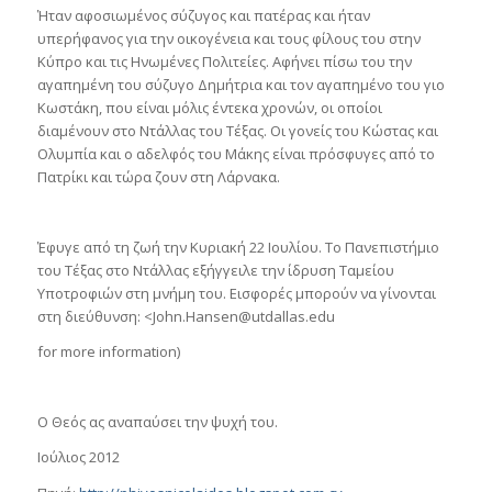
Ήταν αφοσιωμένος σύζυγος και πατέρας και ήταν
υπερήφανος για την οικογένεια και τους φίλους του στην
Κύπρο και τις Ηνωμένες Πολιτείες. Αφήνει πίσω του την
αγαπημένη του σύζυγο Δημήτρια και τον αγαπημένο του γιο
Κωστάκη, που είναι μόλις έντεκα χρονών, οι οποίοι
διαμένουν στο Ντάλλας του Τέξας. Οι γονείς του Κώστας και
Ολυμπία και ο αδελφός του Μάκης είναι πρόσφυγες από το
Πατρίκι και τώρα ζουν στη Λάρνακα.
Έφυγε από τη ζωή την Κυριακή 22 Ιουλίου. Το Πανεπιστήμιο
του Τέξας στο Ντάλλας εξήγγειλε την ίδρυση Ταμείου
Υποτροφιών στη μνήμη του. Εισφορές μπορούν να γίνονται
στη διεύθυνση: <
John.Hansen@utdallas.edu
for more information)
Ο Θεός ας αναπαύσει την ψυχή του.
Ιούλιος 2012