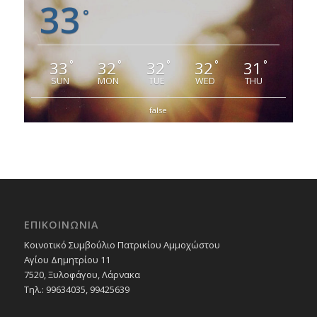
33
°
33
32
32
32
31
°
°
°
°
°
SUN
MON
TUE
WED
THU
false
ΕΠΙΚΟΙΝΩΝΙΑ
Κοινοτικό Συμβούλιο Πατρικίου Αμμοχώστου
Αγίου Δημητρίου 11
7520, Ξυλοφάγου, Λάρνακα
Τηλ.: 99634035, 99425639