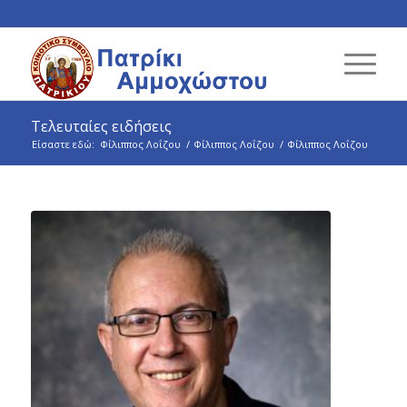
Τελευταίες ειδήσεις
Είσαστε εδώ:
Φίλιππος Λοΐζου
/
Φίλιππος Λοΐζου
/
Φίλιππος Λοΐζου