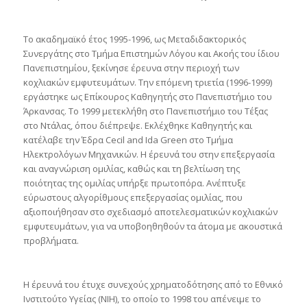
Το ακαδημαϊκό έτος 1995-1996, ως Μεταδιδακτορικός
Συνεργάτης στο Τμήμα Επιστημών Λόγου και Ακοής του ίδιου
Πανεπιστημίου, ξεκίνησε έρευνα στην περιοχή των
κοχλιακών εμφυτευμάτων. Την επόμενη τριετία (1996-1999)
εργάστηκε ως Επίκουρος Καθηγητής στο Πανεπιστήμιο του
Άρκανσας. Το 1999 μετεκλήθη στο Πανεπιστήμιο του Tέξας
στο Ντάλας, όπου διέπρεψε. Εκλέχθηκε Καθηγητής και
κατέλαβε την Έδρα Cecil and Ida Green στο Τμήμα
Ηλεκτρολόγων Μηχανικών. Η έρευνά του στην επεξεργασία
και αναγνώριση ομιλίας, καθώς και τη βελτίωση της
ποιότητας της ομιλίας υπήρξε πρωτοπόρα. Ανέπτυξε
εύρωστους αλγορίθμους επεξεργασίας ομιλίας, που
αξιοποιήθησαν στο σχεδιασμό αποτελεσματικών κοχλιακών
εμφυτευμάτων, για να υποβοηθηθούν τα άτομα με ακουστικά
προβλήματα.
Η έρευνά του έτυχε συνεχούς χρηματοδότησης από το Εθνικό
Ινστιτούτο Υγείας (NIH), το οποίο το 1998 του απένειμε το