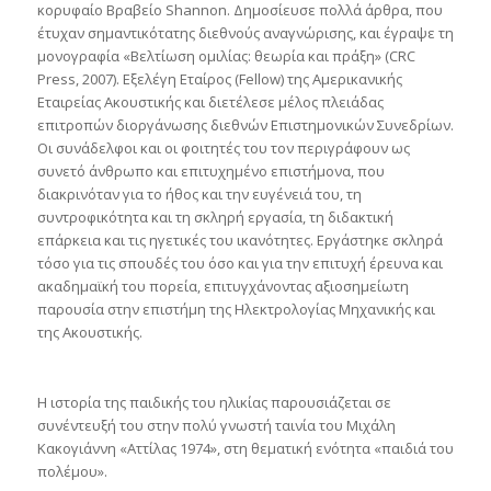
κορυφαίο Βραβείο Shannon. Δημοσίευσε πολλά άρθρα, που
έτυχαν σημαντικότατης διεθνούς αναγνώρισης, και έγραψε τη
μονογραφία «Βελτίωση ομιλίας: θεωρία και πράξη» (CRC
Press, 2007). Εξελέγη Εταίρος (Fellow) της Αμερικανικής
Εταιρείας Ακουστικής και διετέλεσε μέλος πλειάδας
επιτροπών διοργάνωσης διεθνών Επιστημονικών Συνεδρίων.
Οι συνάδελφοι και οι φοιτητές του τον περιγράφουν ως
συνετό άνθρωπο και επιτυχημένο επιστήμονα, που
διακρινόταν για το ήθος και την ευγένειά του, τη
συντροφικότητα και τη σκληρή εργασία, τη διδακτική
επάρκεια και τις ηγετικές του ικανότητες. Εργάστηκε σκληρά
τόσο για τις σπουδές του όσο και για την επιτυχή έρευνα και
ακαδημαϊκή του πορεία, επιτυγχάνοντας αξιοσημείωτη
παρουσία στην επιστήμη της Ηλεκτρολογίας Μηχανικής και
της Ακουστικής.
Η ιστορία της παιδικής του ηλικίας παρουσιάζεται σε
συνέντευξή του στην πολύ γνωστή ταινία του Μιχάλη
Κακογιάννη «Αττίλας 1974», στη θεματική ενότητα «παιδιά του
πολέμου».