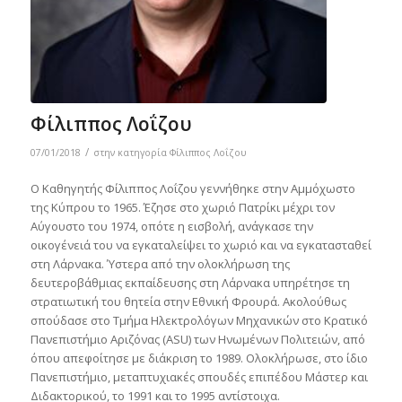
Φίλιππος Λοΐζου
/
07/01/2018
στην κατηγορία
Φίλιππος Λοΐζου
O Καθηγητής Φίλιππος Λοΐζου γεννήθηκε στην Αμμόχωστο
της Κύπρου τo 1965. Έζησε στο χωριό Πατρίκι μέχρι τον
Αύγουστο του 1974, οπότε η εισβολή, ανάγκασε την
οικογένειά του να εγκαταλείψει το χωριό και να εγκατασταθεί
στη Λάρνακα. Ύστερα από την ολοκλήρωση της
δευτεροβάθμιας εκπαίδευσης στη Λάρνακα υπηρέτησε τη
στρατιωτική του θητεία στην Εθνική Φρουρά. Ακολούθως
σπούδασε στο Τμήμα Ηλεκτρολόγων Μηχανικών στο Κρατικό
Πανεπιστήμιο Αριζόνας (ASU) των Ηνωμένων Πολιτειών, από
όπου απεφοίτησε με διάκριση το 1989. Ολοκλήρωσε, στο ίδιο
Πανεπιστήμιο, μεταπτυχιακές σπουδές επιπέδου Μάστερ και
Διδακτορικού, το 1991 και το 1995 αντίστοιχα.